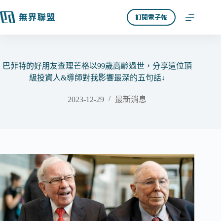
跳
訂閱電子報
至
主
要
內
容
巴菲特的好朋友查理芒格以99歲高齡過世，分享這位頂
級投資人&導師對我影響最深的五句話↓
2023-12-29
最新消息