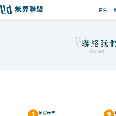
跳
至
首頁
主
要
內
容
聯絡我
Contact
填寫表單