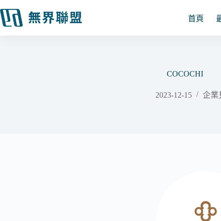
跳
至
首頁
主
要
內
容
COCOCHI
2023-12-15
企業