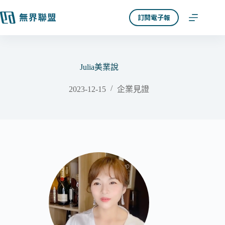
跳
訂閱電子報
至
主
要
內
容
Julia美業說
2023-12-15
企業見證